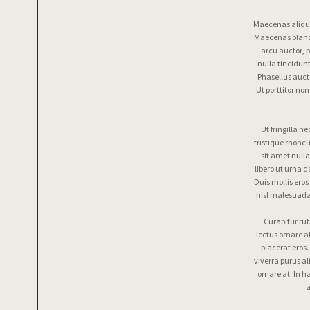
Maecenas alique
Maecenas blandi
arcu auctor, p
nulla tincidunt
Phasellus aucto
Ut porttitor n
Ut fringilla n
tristique rhonc
sit amet nulla
libero ut urna 
Duis mollis ero
nisl malesuada
Curabitur ru
lectus ornare a
placerat eros
viverra purus al
ornare at. In 
a