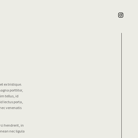
t ex tristique.
agna porttitor,
im tellus, id
id lectus porta,
onec venenatis
ci hendrerit, in
enean nec ligula