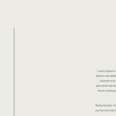
Lorem ipsum do
Etiam non eleif
laoreet erat
placerat nisl o
vitae malesua
Nulla facilisi.
auctor eros temp